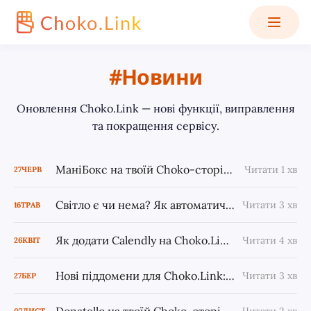
Новини
Оновлення Choko.Link — нові функції, виправлення
та покращення сервісу.
МаніБокс на твоїй Choko-сторінці: ще один спосіб приймати донати — і місяць Plus у подарунок
Читати 1 хв
27
ЧЕРВ
Світло є чи нема? Як автоматично повідомляти клієнтам про наявність світла
Читати 3 хв
16
ТРАВ
Як додати Calendly на Choko.Link — і чому це змінить твій запис клієнтів
Читати 4 хв
26
КВІТ
Нові піддомени для Choko.Link: otut.link та osyo.link
Читати 3 хв
27
БЕР
07
ЛИСТ