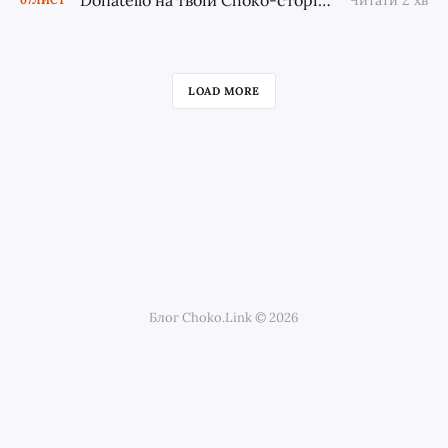
Donatello на твоїй Choko-сторінці: донати тепер ближче до твоєї аудиторії
Читати 2 хв
LOAD MORE
Блог Choko.Link © 2026