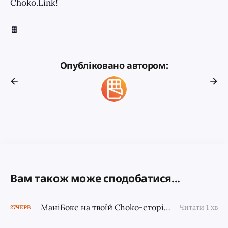
Choko.Link!
🍫
Опубліковано автором:
Вам також може сподобатися...
МаніБокс на твоїй Choko-сторінці: ще один спосіб приймати донати — і місяць Plus у подарунок
Читати 1 хв
27
ЧЕРВ