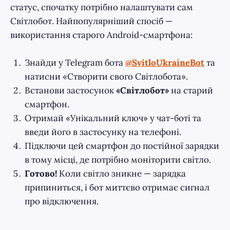
статус, спочатку потрібно налаштувати сам
Світлобот. Найпопулярніший спосіб —
використання старого Android-смартфона:
Знайди у Telegram бота
@SvitloUkraineBot
та
натисни «Створити свого Світлобота».
Встанови застосунок
«Світлобот»
на старий
смартфон.
Отримай «Унікальний ключ» у чат-боті та
введи його в застосунку на телефоні.
Підключи цей смартфон до постійної зарядки
в тому місці, де потрібно моніторити світло.
Готово!
Коли світло зникне — зарядка
припиниться, і бот миттєво отримає сигнал
про відключення.