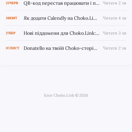
QR-код перестав працювати і просить гроші — що сталося і як це виправити
Читати 2 хв
22
ЧЕРВ
Як додати Calendly на Choko.Link — і чому це змінить твій запис клієнтів
Читати 4 хв
26
КВІТ
Нові піддомени для Choko.Link: otut.link та osyo.link
Читати 3 хв
27
БЕР
Donatello на твоїй Choko-сторінці: донати тепер ближче до твоєї аудиторії
Читати 2 хв
07
ЛИСТ
Блог Choko.Link © 2026