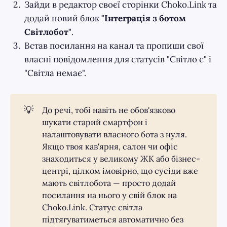
Зайди в редактор своєї сторінки Choko.Link та
додай новий блок
"Інтеграція з ботом
Світлобот"
.
Встав посилання на канал та пропиши свої
власні повідомлення для статусів "Світло є" і
"Світла немає".
💡
До речі, тобі навіть не обов'язково
шукати старий смартфон і
налаштовувати власного бота з нуля.
Якщо твоя кав'ярня, салон чи офіс
знаходиться у великому ЖК або бізнес-
центрі, цілком імовірно, що сусіди вже
мають світлобота — просто додай
посилання на нього у свій блок на
Choko.Link. Статус світла
підтягуватиметься автоматично без