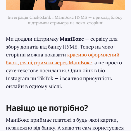
Інтеграція Choko.Link і МаніБокс ПУМБ — приклад блоку 
підтримки стримера на чоко-сторінці
Ми додали підтримку
МаніБокс
— сервісу для
збору донатів від банку ПУМБ. Тепер на чоко-
сторінці можна показати
красиво оформлений
блок для підтримки через МаніБокс
, а не просто
сухе текстове посилання. Один лінк в біо
Instagram чи TikTok — і вся твоя присутність
онлайн в одному місці.
Навіщо це потрібно?
МаніБокс приймає платежі з будь-якої картки,
незалежно від банку. А якщо ти сам користуєшся