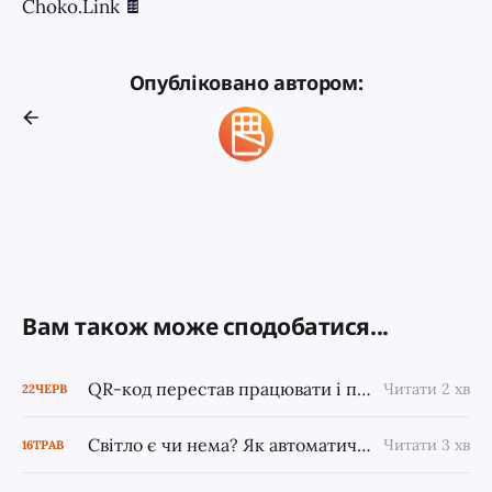
Choko.Link 🍫
Опубліковано автором:
Вам також може сподобатися...
QR-код перестав працювати і просить гроші — що сталося і як це виправити
Читати 2 хв
22
ЧЕРВ
Світло є чи нема? Як автоматично повідомляти клієнтам про наявність світла
Читати 3 хв
16
ТРАВ